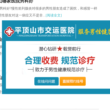
山哪家医院男科好
男科好?慢性前列腺炎对很多的男性朋友造成了困扰，和感冒一样
性朋友对这一病症又不是非...
[阅读全文]
会有前列腺炎呢?
炎呢?平顶山市交运医院在女性们看来，前列腺疾病或许没什么大
性看来就不一样的，前列腺是男...
[阅读全文]
山市交运医院
医院我们很多人都知道前列腺需要娇生惯养，尤其是当男人过了四
带来各种各样的麻烦。前列腺的娇...
[阅读全文]