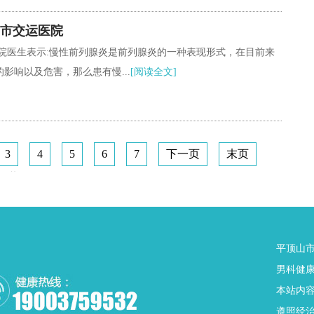
市交运医院
院医生表示:慢性前列腺炎是前列腺炎的一种表现形式，在目前来
影响以及危害，那么患有慢...
[阅读全文]
3
4
5
6
7
下一页
末页
共
21
页
164
条
平顶山市
男科健康热
本站内
遵照经