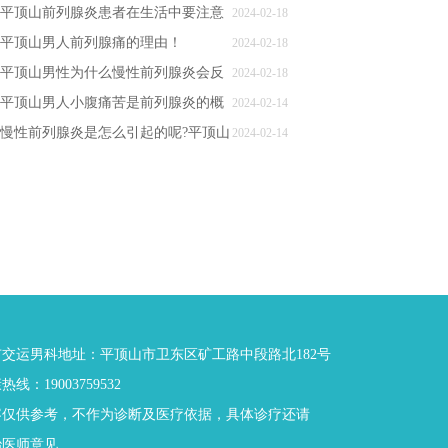
平顶山前列腺炎患者在生活中要注意
2024-02-18
哪些问题?
平顶山男人前列腺痛的理由！
2024-02-18
平顶山男性为什么慢性前列腺炎会反
2024-02-18
复发作？
平顶山男人小腹痛苦是前列腺炎的概
2024-02-14
率多大?
慢性前列腺炎是怎么引起的呢?平顶山
2024-02-14
哪家医院男科好
交运男科地址：平顶山市卫东区矿工路中段路北182号
线：19003759532
容仅供参考，不作为诊断及医疗依据，具体诊疗还请
治医师意见