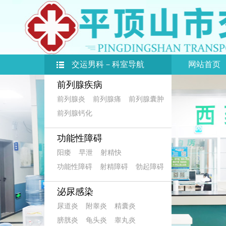
交运男科－科室导航
网站首页
前列腺疾病
前列腺炎
前列腺痛
前列腺囊肿
前列腺钙化
功能性障碍
阳痿
早泄
射精快
功能性障碍
射精障碍
勃起障碍
泌尿感染
尿道炎
附睾炎
精囊炎
膀胱炎
龟头炎
睾丸炎