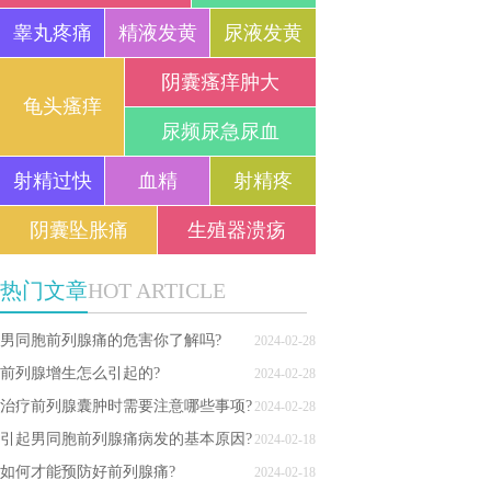
睾丸疼痛
精液发黄
尿液发黄
阴囊瘙痒肿大
龟头瘙痒
尿频尿急尿血
射精过快
血精
射精疼
阴囊坠胀痛
生殖器溃疡
热门文章
HOT ARTICLE
男同胞前列腺痛的危害你了解吗?
2024-02-28
前列腺增生怎么引起的?
2024-02-28
治疗前列腺囊肿时需要注意哪些事项?
2024-02-28
引起男同胞前列腺痛病发的基本原因?
2024-02-18
如何才能预防好前列腺痛?
2024-02-18