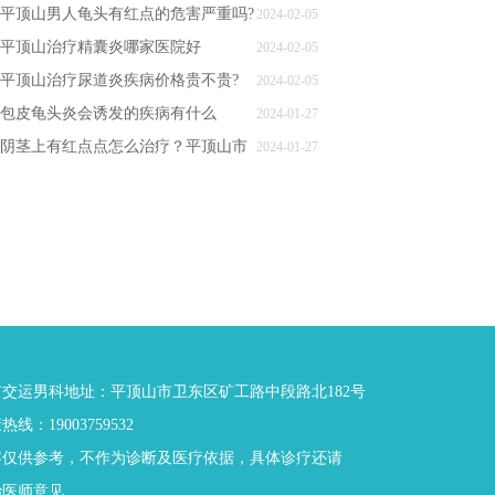
附睾炎的原因是什么呢?
平顶山男人龟头有红点的危害严重吗?
2024-02-05
平顶山治疗精囊炎哪家医院好
2024-02-05
平顶山治疗尿道炎疾病价格贵不贵?
2024-02-05
包皮龟头炎会诱发的疾病有什么
2024-01-27
阴茎上有红点点怎么治疗？平顶山市
2024-01-27
交运医院
交运男科地址：平顶山市卫东区矿工路中段路北182号
线：19003759532
容仅供参考，不作为诊断及医疗依据，具体诊疗还请
治医师意见