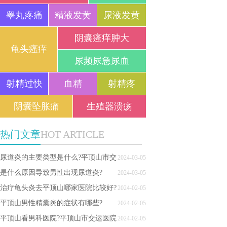
睾丸疼痛
精液发黄
尿液发黄
阴囊瘙痒肿大
龟头瘙痒
尿频尿急尿血
射精过快
血精
射精疼
阴囊坠胀痛
生殖器溃疡
热门文章
HOT ARTICLE
尿道炎的主要类型是什么?平顶山市交
2024-03-05
运医院
是什么原因导致男性出现尿道炎?
2024-03-05
治疗龟头炎去平顶山哪家医院比较好?
2024-02-05
龟头炎的危害有哪些?
平顶山男性精囊炎的症状有哪些?
2024-02-05
平顶山看男科医院?平顶山市交运医院
2024-02-05