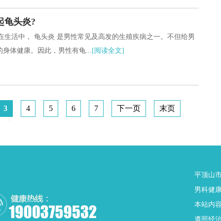
起龟头炎?
 在生活中， 龟头炎 是男性常见及高发的生殖疾病之一。不但给男
身体健康。因此，男性有龟...
[阅读全文]
3
4
5
6
7
下一页
末页
共
38
页
301
条
平顶山市
男科健康热
本站内
遵照经