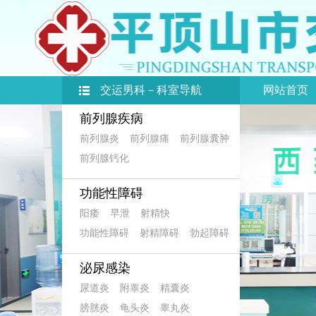
交运男科－科室导航
网站首页
前列腺疾病
前列腺炎
前列腺痛
前列腺囊肿
前列腺钙化
功能性障碍
阳痿
早泄
射精快
功能性障碍
射精障碍
勃起障碍
泌尿感染
尿道炎
附睾炎
精囊炎
膀胱炎
龟头炎
睾丸炎